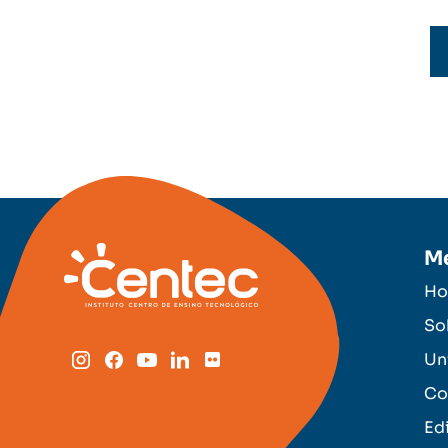
M
H
So
Un
Co
Ed