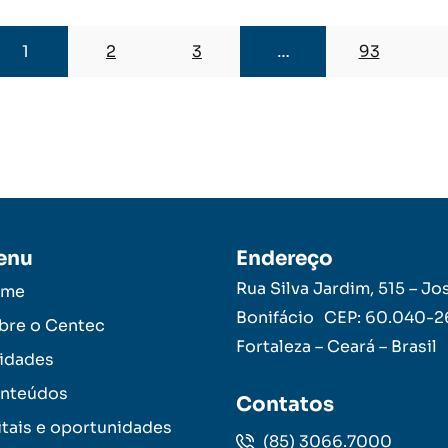
1
2
3
…
93
enu
Endereço
Rua Silva Jardim, 515 – Jo
ome
Bonifácio CEP: 60.040-
bre o Centec
Fortaleza – Ceará – Brasil
idades
nteúdos
Contatos
itais e oportunidades
(85) 3066.7000