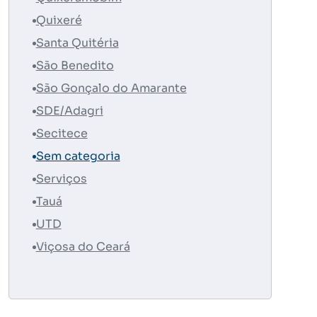
Quixeré
Santa Quitéria
São Benedito
São Gonçalo do Amarante
SDE/Adagri
Secitece
Sem categoria
Serviços
Tauá
UTD
Viçosa do Ceará