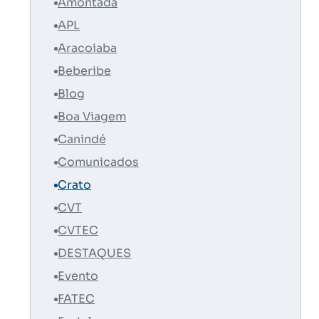
Amontada
APL
Aracoiaba
Beberibe
Blog
Boa Viagem
Canindé
Comunicados
Crato
CVT
CVTEC
DESTAQUES
Evento
FATEC