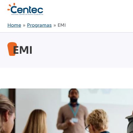
Home
»
Programas
» EMI
EMI