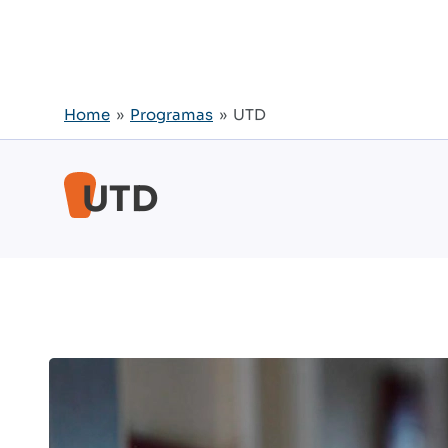
Home
»
Programas
» UTD
UTD