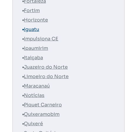
Fortaleza
Fortim
Horizonte
Iguatu
Impulsiona CE
Ipaumirim
Itaiçaba
Juazeiro do Norte
Limoeiro do Norte
Maracanaú
Notícias
Piquet Carneiro
Quixeramobim
Quixeré