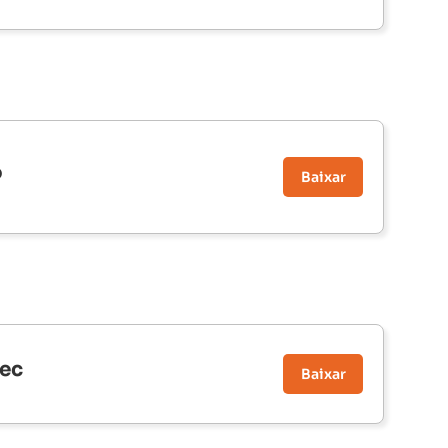
o
Baixar
tec
Baixar