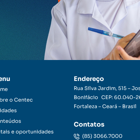
enu
Endereço
Rua Silva Jardim, 515 – Jo
ome
Bonifácio CEP: 60.040-
bre o Centec
Fortaleza – Ceará – Brasil
idades
nteúdos
Contatos
itais e oportunidades
(85) 3066.7000