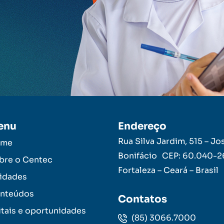
enu
Endereço
Rua Silva Jardim, 515 – Jo
ome
Bonifácio CEP: 60.040-
bre o Centec
Fortaleza – Ceará – Brasil
idades
nteúdos
Contatos
itais e oportunidades
(85) 3066.7000