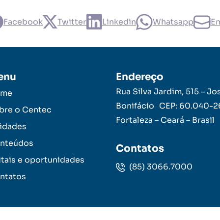
Facebook
Twitter
Linkedin
Whatsapp
Em
enu
Endereço
Rua Silva Jardim, 515 – Jo
ome
Bonifácio CEP: 60.040-
bre o Centec
Fortaleza – Ceará – Brasil
idades
nteúdos
Contatos
itais e oportunidades
(85) 3066.7000
ntatos