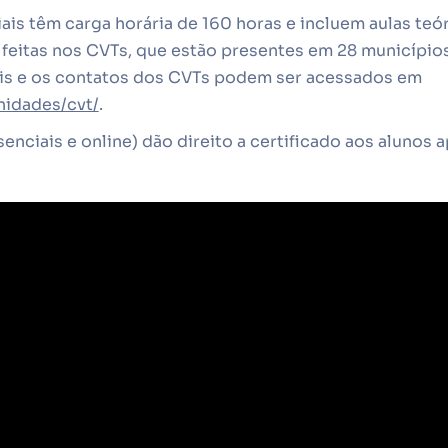
ais têm carga horária de 160 horas e incluem aulas teór
feitas nos CVTs, que estão presentes em 28 municípios
is e os contatos dos CVTs podem ser acessados em
nidades/cvt/
.
enciais e online) dão direito a certificado aos alunos 