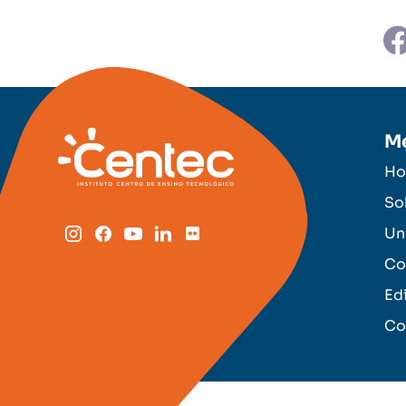
M
H
So
Un
Co
Ed
Co