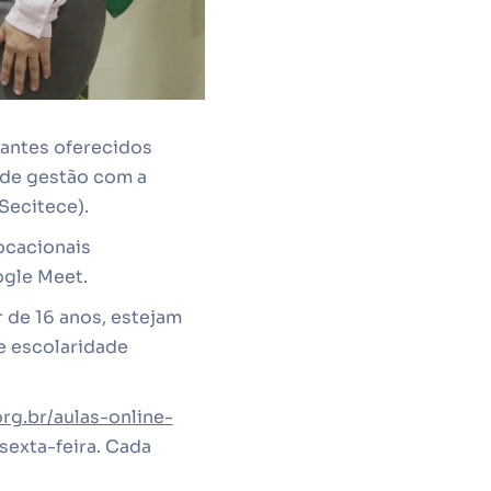
zantes oferecidos
 de gestão com a
Secitece).
ocacionais
ogle Meet.
 de 16 anos, estejam
e escolaridade
g.br/aulas-online-
sexta-feira. Cada