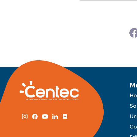
M
H
So
Un
Co