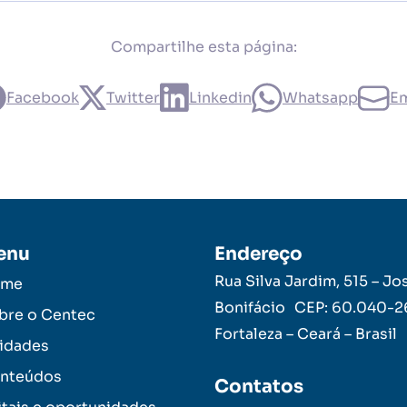
Compartilhe esta página:
Facebook
Twitter
Linkedin
Whatsapp
Em
enu
Endereço
Rua Silva Jardim, 515 – Jo
ome
Bonifácio CEP: 60.040-
bre o Centec
Fortaleza – Ceará – Brasil
idades
nteúdos
Contatos