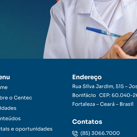
enu
Endereço
Rua Silva Jardim, 515 – Jo
ome
Bonifácio CEP: 60.040-
bre o Centec
Fortaleza – Ceará – Brasil
idades
nteúdos
Contatos
itais e oportunidades
(85) 3066.7000