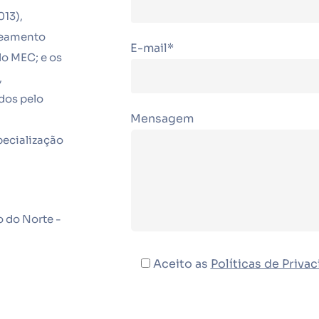
013),
aneamento
E-mail*
lo MEC; e os
,
dos pelo
Mensagem
pecialização
o do Norte -
Aceito as
Políticas de Privac