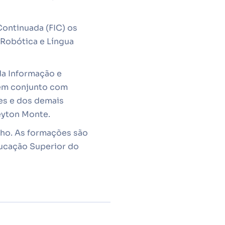
Continuada (FIC) os
 Robótica e Língua
da Informação e
 em conjunto com
es e dos demais
leyton Monte.
lho. As formações são
ducação Superior do