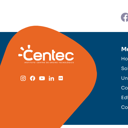
M
H
So
Un
Co
Ed
Co