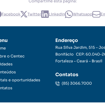
Compartilhe esta página:
Facebook
Twitter
Linkedin
Whatsapp
Em
enu
Endereço
Rua Silva Jardim, 515 – Jo
ome
Bonifácio CEP: 60.040-
bre o Centec
Fortaleza – Ceará – Brasil
idades
nteúdos
Contatos
itais e oportunidades
(85) 3066.7000
ntatos