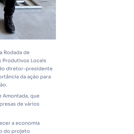
da Rodada de
s Produtivos Locais
do diretor-presidente
ortância da ação para
ão.
de Amontada, que
presas de vários
lecer a economia
o do projeto