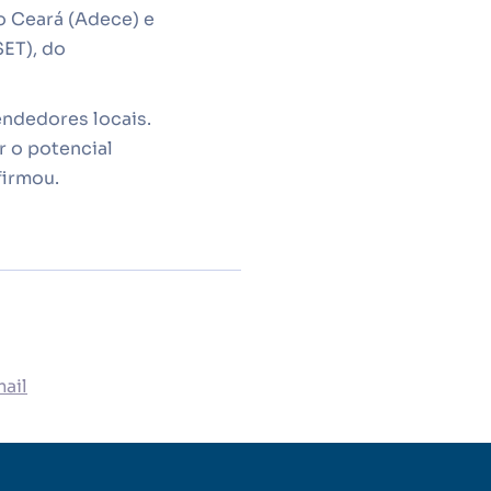
o Ceará (Adece) e
SET), do
endedores locais.
r o potencial
firmou.
ail