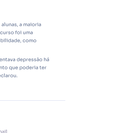
alunas, a maioria
curso foi uma
abilidade, como
rentava depressão há
nto que poderia ter
eclarou.
ail