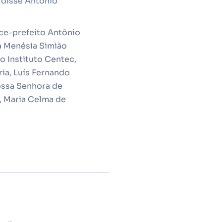
 disse Antônio
ice-prefeito Antônio
a Menésia Simião
o Instituto Centec,
ia, Luís Fernando
ossa Senhora de
a, Maria Celma de