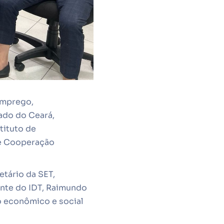
emprego,
ado do Ceará,
tituto de
de Cooperação
tário da SET,
ente do IDT, Raimundo
 econômico e social