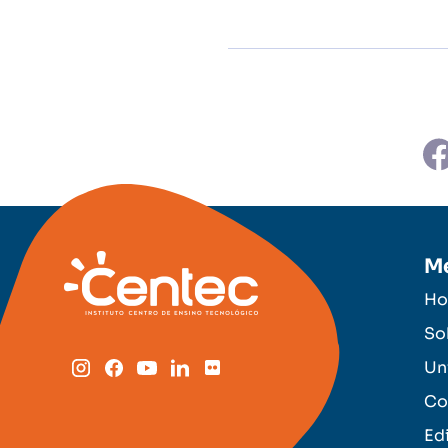
M
H
So
Un
Co
Ed