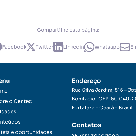
Compartilhe esta página:
Facebook
Twitter
Linkedin
Whatsapp
Em
enu
Endereço
Rua Silva Jardim, 515 – Jo
ome
Bonifácio CEP: 60.040-
bre o Centec
Fortaleza – Ceará – Brasil
idades
nteúdos
Contatos
itais e oportunidades