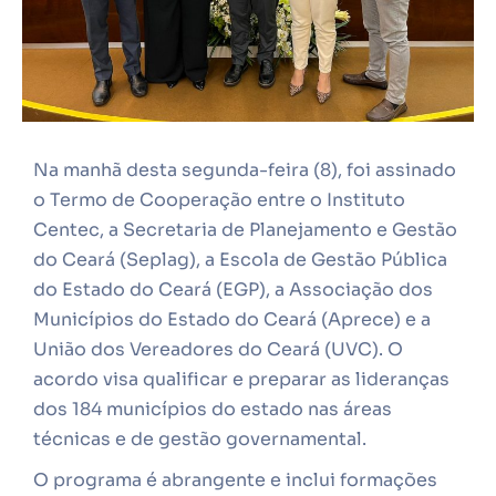
Na manhã desta segunda-feira (8), foi assinado
o Termo de Cooperação entre o Instituto
Centec, a Secretaria de Planejamento e Gestão
do Ceará (Seplag), a Escola de Gestão Pública
do Estado do Ceará (EGP), a Associação dos
Municípios do Estado do Ceará (Aprece) e a
União dos Vereadores do Ceará (UVC). O
acordo visa qualificar e preparar as lideranças
dos 184 municípios do estado nas áreas
técnicas e de gestão governamental.
O programa é abrangente e inclui formações