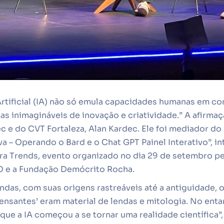
 Artificial (IA) não só emula capacidades humanas em 
as inimagináveis de inovação e criatividade.” A afirm
 e do CVT Fortaleza, Alan Kardec. Ele foi mediador do p
va – Operando o Bard e o Chat GPT Painel Interativo”, i
a Trends, evento organizado no dia 29 de setembro p
e a Fundação Demócrito Rocha.
undas, com suas origens rastreáveis até a antiguidade,
ensantes’ eram material de lendas e mitologia. No entan
ue a IA começou a se tornar uma realidade científica”, 