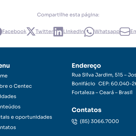
Compartilhe esta página:
Facebook
Twitter
Linkedin
Whatsapp
Em
enu
Endereço
Rua Silva Jardim, 515 – Jo
ome
Bonifácio CEP: 60.040-
bre o Centec
Fortaleza – Ceará – Brasil
idades
nteúdos
Contatos
itais e oportunidades
(85) 3066.7000
ntatos