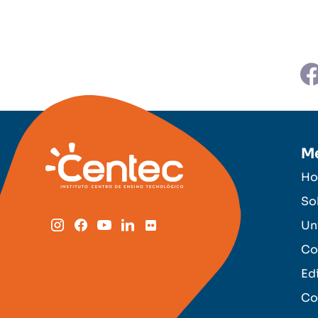
M
H
So
Un
Co
Ed
Co