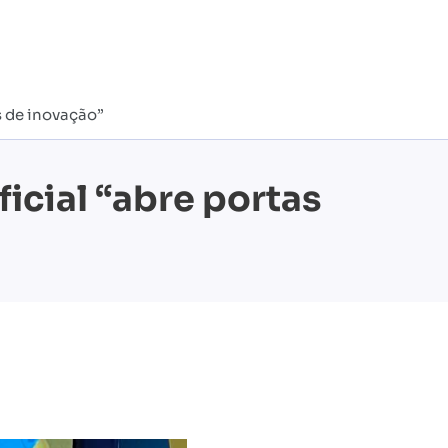
s de inovação”
icial “abre portas