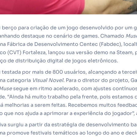
oi berço para criação de um jogo desenvolvido por um 
anhando destaque no cenário de games. Chamado
Mus
 na Fábrica de Desenvolvimento Centec (Fabdec), local
co (CVT) Fortaleza, lançou sua versão demo na Steam, 
ço de distribuição digital de jogos eletrônicos.
 testada por mais de 800 usuários, alcançando a tercei
na categoria
Visual Novel
. Para o diretor do projeto, G
Muse
segue em ritmo acelerado, com ajustes contínuo
e. “Ainda há muito trabalho pela frente, pois estamos
há melhorias a serem feitas. Recebemos muitos feedbac
o que nos ajuda a aprimorar a experiência do jogador”, 
tiva surgiu a partir da estratégia de desenvolvimento ba
ma promove festivais temáticos ao longo do ano e deci