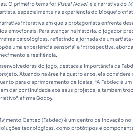
as. O primeiro tema foi
Visual Novel
, e a narrativa do
M
rtista, especialmente na experiência do bloqueio criat
arrativa interativa em que a protagonista enfrenta des
s emocionais. Para avançar na história, o jogador pre
rreiras psicológicas, refletindo a jornada de um artist
ropõe uma experiência sensorial e introspectiva, abo
hecimento e resiliência.
esenvolvedoras do jogo, destaca a importância da Fab
rojeto. Atuando na área há quatro anos, ela considera 
 quanto para o aprimoramento de ideias. “A Fabdec é u
m dar continuidade aos seus projetos, e também troc
riativo”, afirma Godoy.
lvimento Centec (Fabdec) é um centro de inovação no 
oluções tecnológicas, como protótipos e componente