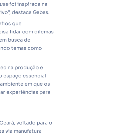
use
foi inspirada na
ivo”, destaca Gabas.
afios que
cisa lidar com dilemas
a em busca de
rdando temas como
dec na produção e
o espaço essencial
m ambiente em que os
ar experiências para
Ceará, voltado para o
s via manufatura