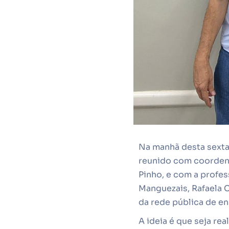
Na manhã desta sexta-
reunido com coordena
Pinho, e com a profe
Manguezais, Rafaela C
da rede pública de en
A ideia é que seja re