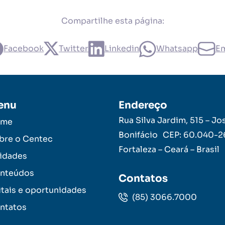
Compartilhe esta página:
Facebook
Twitter
Linkedin
Whatsapp
Em
enu
Endereço
Rua Silva Jardim, 515 – Jo
ome
Bonifácio CEP: 60.040-
bre o Centec
Fortaleza – Ceará – Brasil
idades
nteúdos
Contatos
itais e oportunidades
(85) 3066.7000
ntatos