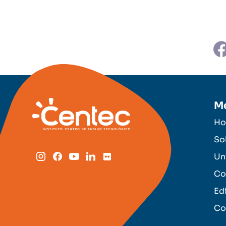
M
H
So
Un
Co
Ed
Co