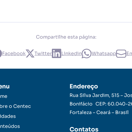
Compartilhe esta página:
Facebook
Twitter
Linkedin
Whatsapp
Em
enu
Endereço
Rua Silva Jardim, 515 – Jo
ome
Bonifácio CEP: 60.040-
bre o Centec
Fortaleza – Ceará – Brasil
idades
nteúdos
Contatos