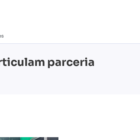
os
rticulam parceria