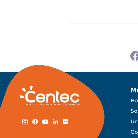
M
H
So
Un
Co