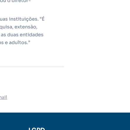
ou o diretor-
uas instituições. “É
uisa, extensão,
e as duas entidades
s e adultos.”
ail