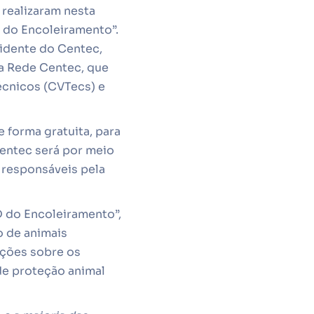
 realizaram nesta
D do Encoleiramento”.
sidente do Centec,
da Rede Centec, que
écnicos (CVTecs) e
e forma gratuita, para
entec será por meio
 responsáveis pela
D do Encoleiramento”,
o de animais
ações sobre os
de proteção animal