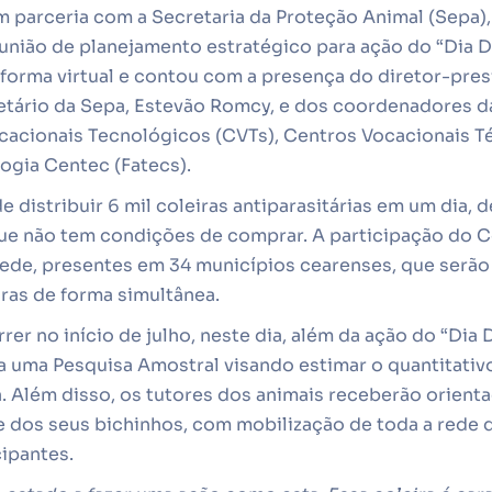
m parceria com a Secretaria da Proteção Animal (Sepa),
eunião de planejamento estratégico para ação do “Dia 
 forma virtual e contou com a presença do diretor-pre
retário da Sepa, Estevão Romcy, e dos coordenadores 
acionais Tecnológicos (CVTs), Centros Vocacionais T
ogia Centec (Fatecs).
e distribuir 6 mil coleiras antiparasitárias em um dia, d
ue não tem condições de comprar. A participação do C
rede, presentes em 34 municípios cearenses, que serão
iras de forma simultânea.
er no início de julho, neste dia, além da ação do “Dia 
a uma Pesquisa Amostral visando estimar o quantitativ
. Além disso, os tutores dos animais receberão orient
 dos seus bichinhos, com mobilização de toda a rede 
ipantes.