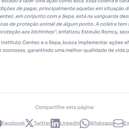
 estado a fazer uma ação como esta. Essa coleira é cara
ições de pagar, principalmente aquelas em situação d
ntec ,em conjunto com a Sepa, está na vanguarda desta
icas de proteção animal de algum ponto. A coleira tem
 proteção aos bichinhos”
, enfatizou Estevão Romcy, sec
o Instituto Centec e a Sepa, busca implementar ações ef
e zoonoses, garantindo uma melhor qualidade de vida p
Compartilhe esta página:
Facebook
Twitter
Linkedin
Whatsapp
Em