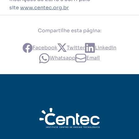
site
www.centec.org.br
Compartilhe esta página:
Facebook
Twitter
Linkedin
Whatsapp
Email