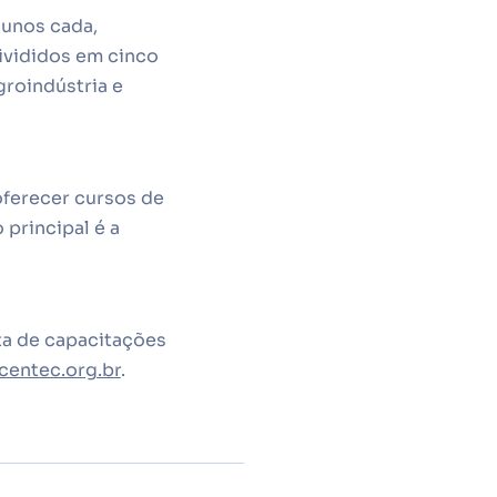
lunos cada,
ivididos em cinco
groindústria e
oferecer cursos de
principal é a
eta de capacitações
entec.org.br
.