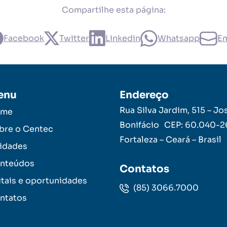
Compartilhe esta página:
Facebook
Twitter
Linkedin
Whatsapp
Em
enu
Endereço
Rua Silva Jardim, 515 – Jo
ome
Bonifácio CEP: 60.040-
bre o Centec
Fortaleza – Ceará – Brasil
idades
nteúdos
Contatos
itais e oportunidades
(85) 3066.7000
ntatos