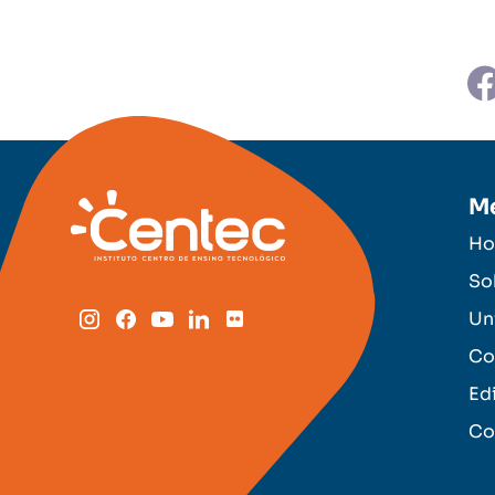
M
H
So
Un
Co
Ed
Co