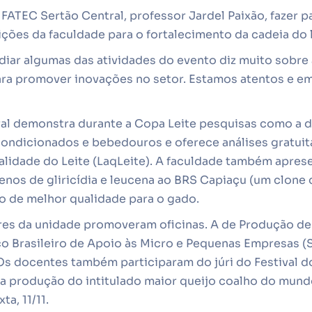
FATEC Sertão Central, professor Jardel Paixão, fazer par
ções da faculdade para o fortalecimento da cadeia do l
diar algumas das atividades do evento diz muito sobre 
para promover inovações no setor. Estamos atentos e 
al demonstra durante a Copa Leite pesquisas como a 
ondicionados e bebedouros e oferece análises gratuita
alidade do Leite (LaqLeite). A faculdade também apres
enos de gliricídia e leucena ao BRS Capiaçu (um clone 
o de melhor qualidade para o gado.
res da unidade promoveram oficinas. A de Produção de 
ço Brasileiro de Apoio às Micro e Pequenas Empresas (
Os docentes também participaram do júri do Festival d
da produção do intitulado maior queijo coalho do mund
a, 11/11.