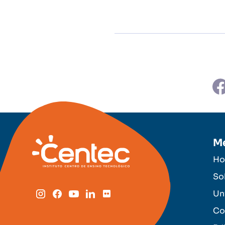
M
H
So
Un
Co