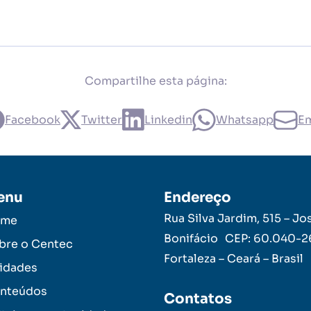
Compartilhe esta página:
Facebook
Twitter
Linkedin
Whatsapp
Em
enu
Endereço
Rua Silva Jardim, 515 – Jo
ome
Bonifácio CEP: 60.040-
bre o Centec
Fortaleza – Ceará – Brasil
idades
nteúdos
Contatos