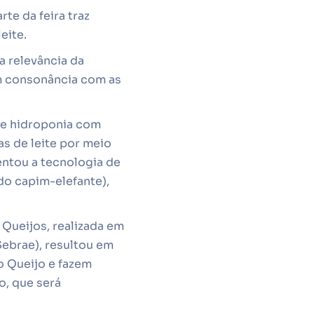
te da feira traz
eite.
a relevância da
em consonância com as
de hidroponia com
s de leite por meio
entou a tecnologia de
do capim-elefante),
Queijos, realizada em
Sebrae), resultou em
o Queijo e fazem
o, que será