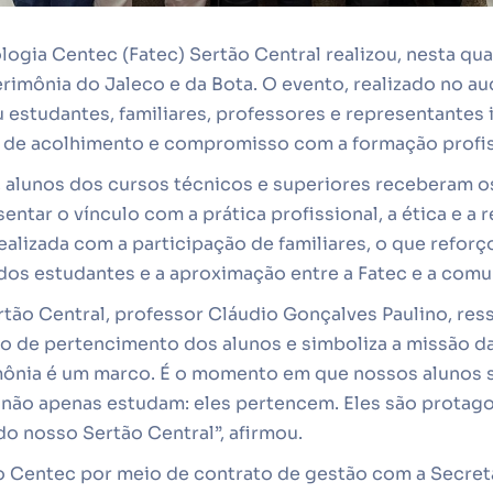
ogia Centec (Fatec) Sertão Central realizou, nesta quart
rimônia do Jaleco e da Bota. O evento, realizado no a
estudantes, familiares, professores e representantes 
 de acolhimento e compromisso com a formação profis
 alunos dos cursos técnicos e superiores receberam os
ntar o vínculo com a prática profissional, a ética e a
realizada com a participação de familiares, o que reforç
 dos estudantes e a aproximação entre a Fatec e a comu
rtão Central, professor Cláudio Gonçalves Paulino, ressa
o de pertencimento dos alunos e simboliza a missão da
rimônia é um marco. É o momento em que nossos alunos 
s não apenas estudam: eles pertencem. Eles são protago
 do nosso Sertão Central”, afirmou.
o Centec por meio de contrato de gestão com a Secreta