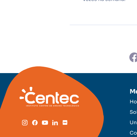
M
H
So
Un
Co