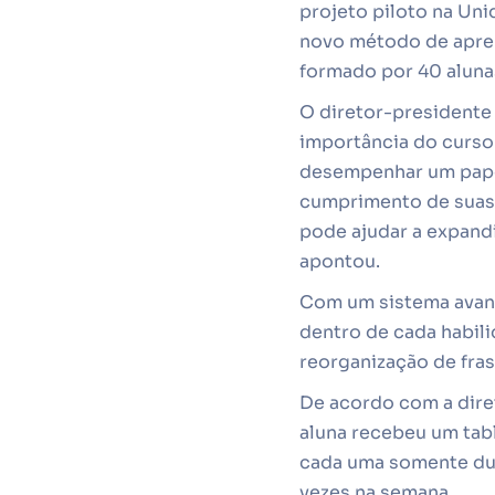
projeto piloto na Un
novo método de aprend
formado por 40 alunas
O diretor-presidente
importância do curso
desempenhar um papel
cumprimento de suas 
pode ajudar a expandi
apontou.
Com um sistema avanç
dentro de cada habili
reorganização de fras
De acordo com a diret
aluna recebeu um tabl
cada uma somente dura
vezes na semana.