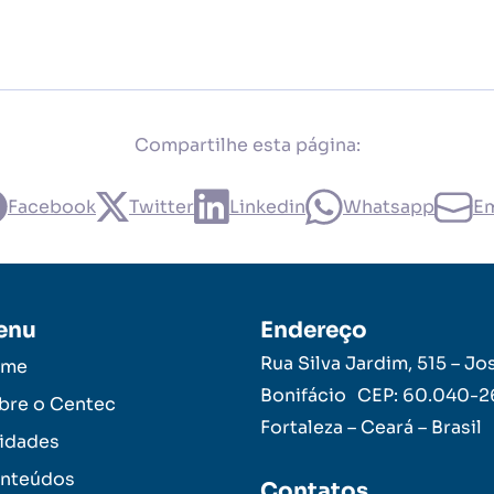
Compartilhe esta página:
Facebook
Twitter
Linkedin
Whatsapp
Em
enu
Endereço
Rua Silva Jardim, 515 – Jo
ome
Bonifácio CEP: 60.040-
bre o Centec
Fortaleza – Ceará – Brasil
idades
nteúdos
Contatos