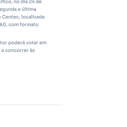
fico, no dia 24 de
segunda e última
 Centec, localizada
-260, com formato
itor poderá votar em
 a concorrer às