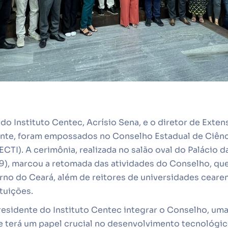
do Instituto Centec, Acrísio Sena, e o diretor de Exte
nte, foram empossados no Conselho Estadual de Ciênci
CTI). A cerimônia, realizada no salão oval do Palácio d
9), marcou a retomada das atividades do Conselho, que
rno do Ceará, além de reitores de universidades ceare
tuições.
esidente do Instituto Centec integrar o Conselho, uma
 terá um papel crucial no desenvolvimento tecnológi