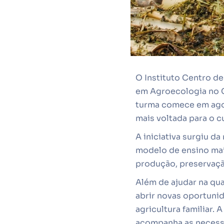
O Instituto Centro d
em Agroecologia no C
turma comece em agos
mais voltada para o c
A iniciativa surgiu d
modelo de ensino mai
produção, preservaçã
Além de ajudar na qu
abrir novas oportunid
agricultura familiar
acompanha as necessi