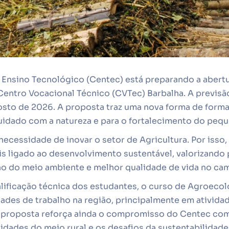
e Ensino Tecnológico (Centec) está preparando a abert
entro Vocacional Técnico (CVTec) Barbalha. A previsão
to de 2026. A proposta traz uma nova forma de formaç
uidado com a natureza e para o fortalecimento do pequ
a necessidade de inovar o setor de Agricultura. Por isso
s ligado ao desenvolvimento sustentável, valorizando
o do meio ambiente e melhor qualidade de vida no ca
alificação técnica dos estudantes, o curso de Agroec
ades de trabalho na região, principalmente em atividad
. A proposta reforça ainda o compromisso do Centec c
dades do meio rural e os desafios da sustentabilidade