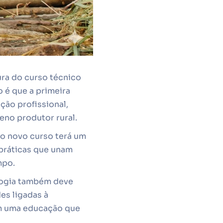
ura do curso técnico
 é que a primeira
ão profissional,
eno produtor rural.
, o novo curso terá um
 práticas que unam
mpo.
ologia também deve
es ligadas à
om uma educação que
.