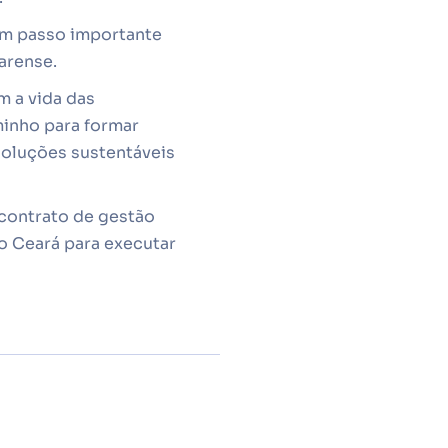
 um passo importante
earense.
m a vida das
minho para formar
 soluções sustentáveis
contrato de gestão
o Ceará para executar