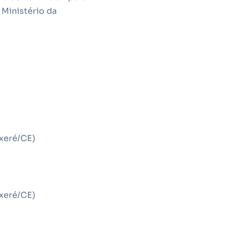
 Ministério da
ixeré/CE)
ixeré/CE)