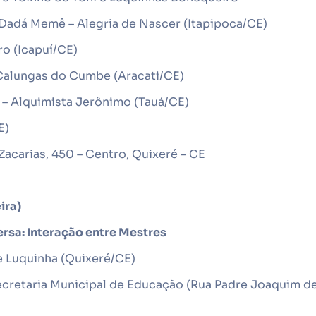
 Dadá Memê – Alegria de Nascer (Itapipoca/CE)
o (Icapuí/CE)
Calungas do Cumbe (Aracati/CE)
 – Alquimista Jerônimo (Tauá/CE)
E)
 Zacarias, 450 – Centro, Quixeré – CE
ira)
rsa: Interação entre Mestres
 Luquinha (Quixeré/CE)
cretaria Municipal de Educação (Rua Padre Joaquim d