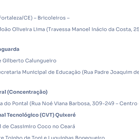
ortaleza/CE) – Bricoleiros –
João Oliveira Lima (Travessa Manoel Inácio da Costa, 25
vaguarda
 Gilberto Calungueiro
Secretaria Municipal de Educação (Rua Padre Joaquim d
ural (Concentração)
oa do Pontal (Rua Noé Viana Barbosa, 309-249 – Centro
nal Tecnológico (CVT) Quixeré
al de Cassimiro Coco no Ceará
 Toinho de Toni e Luquinhas Bonequeiro