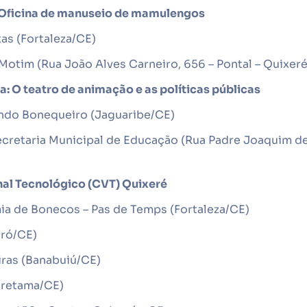
– Oficina de manuseio de mamulengos
tas (Fortaleza/CE)
Motim (Rua João Alves Carneiro, 656 – Pontal – Quixer
 O teatro de animação e as políticas públicas
ndo Bonequeiro (Jaguaribe/CE)
Secretaria Municipal de Educação (Rua Padre Joaquim d
nal Tecnológico (CVT) Quixeré
mia de Bonecos – Pas de Temps (Fortaleza/CE)
oró/CE)
iras (Banabuiú/CE)
oretama/CE)