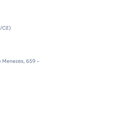
é/CE)
e Menezes, 659 –