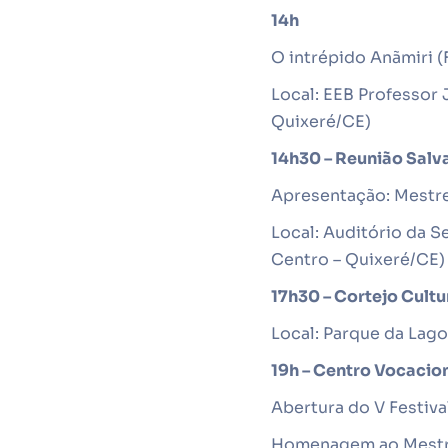
14h
O intrépido Anãmiri (F
Local: EEB Professor 
Quixeré/CE)
14h30 – Reunião Sal
Apresentação: Mestre
Local: Auditório da 
Centro – Quixeré/CE)
17h30 – Cortejo Cult
Local: Parque da Lag
19h – Centro Vocacio
Abertura do V Festiv
Homenagem ao Mestre