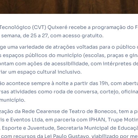
Tecnológico (CVT) Quixeré recebe a programação do Fe
semana, de 25 a 27, com acesso gratuito.
e uma variedade de atrações voltadas para o público d
espaços públicos do município (escolas, praças e giná
ntam com ações de acessibilidade, com intérpretes d
ar um espaço cultural inclusivo.
o acontece sempre à noite a partir das 19h, com abert
rsas atividades como roda de conversa, cortejo, ofici
município.
lização da Rede Cearense de Teatro de Bonecos, tem a 
s e Eventos Ltda, em parceria com IPHAN, Trupe Motim
, Esporte e Juventude, Secretaria Municipal de Educaçã
, com recursos da Lei Paulo Gustavo, viabilizado por me