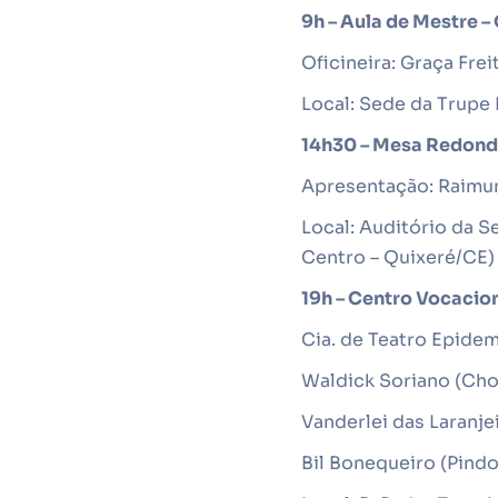
9h – Aula de Mestre 
Oficineira
: Graça Frei
Local: Sede da Trupe 
14h30 – Mesa Redonda:
Apresentação: Raimu
Local: Auditório da 
Centro – Quixeré/CE)
19h – Centro Vocacio
Cia. de Teatro Epide
Waldick Soriano (Ch
Vanderlei das Laranje
Bil Bonequeiro (Pind