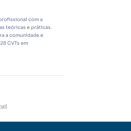
rofissional com a
s teóricas e práticas.
ara a comunidade e
á 28 CVTs em
ail