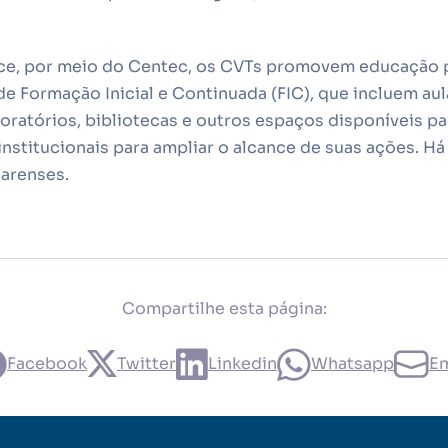
ce, por meio do Centec, os CVTs promovem educação p
de Formação Inicial e Continuada (FIC), que incluem aula
atórios, bibliotecas e outros espaços disponíveis p
nstitucionais para ampliar o alcance de suas ações. H
earenses.
Compartilhe esta página:
Facebook
Twitter
Linkedin
Whatsapp
Em