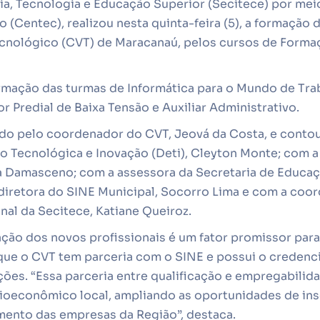
ia, Tecnologia e Educação Superior (Secitece) por mei
 (Centec), realizou nesta quinta-feira (5), a formação 
cnológico (CVT) de Maracanaú, pelos cursos de Formaçã
ormação das turmas de Informática para o Mundo de Tr
r Predial de Baixa Tensão e Auxiliar Administrativo.
ado pelo coordenador do CVT, Jeová da Costa, e conto
ão Tecnológica e Inovação (Deti), Cleyton Monte; com
la Damasceno; com a assessora da Secretaria de Educaç
retora do SINE Municipal, Socorro Lima e com a coo
onal da Secitece, Katiane Queiroz.
ação dos novos profissionais é um fator promissor par
 que o CVT tem parceria com o SINE e possui o creden
ções. “Essa parceria entre qualificação e empregabilida
oeconômico local, ampliando as oportunidades de inse
ento das empresas da Região”, destaca.