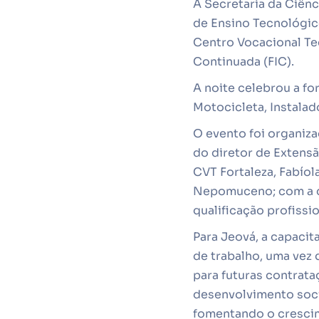
A Secretaria da Ciênc
de Ensino Tecnológico
Centro Vocacional Te
Continuada (FIC).
A noite celebrou a f
Motocicleta, Instalado
O evento foi organiz
do diretor de Extens
CVT Fortaleza, Fabío
Nepomuceno; com a di
qualificação profissi
Para Jeová, a capacit
de trabalho, uma vez
para futuras contrata
desenvolvimento soci
fomentando o crescim