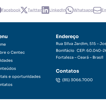
Facebook
Twitter
Linkedin
Whatsapp
Em
enu
Endereço
Rua Silva Jardim, 515 – Jo
ome
Bonifácio CEP: 60.040-
bre o Centec
Fortaleza – Ceará – Brasil
idades
nteúdos
Contatos
itais e oportunidades
(85) 3066.7000
ntatos