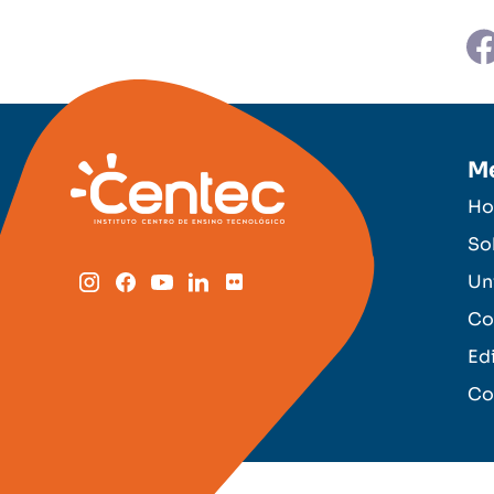
M
H
So
Un
Co
Ed
Co