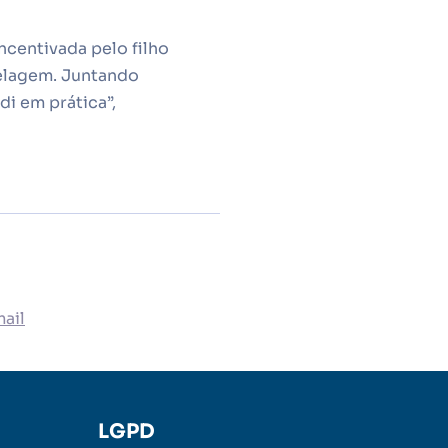
ncentivada pelo filho
delagem. Juntando
i em prática”,
ail
LGPD