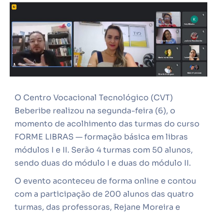
O Centro Vocacional Tecnológico (CVT)
Beberibe realizou na segunda-feira (6), o
momento de acolhimento das turmas do curso
FORME LIBRAS — formação básica em libras
módulos I e II. Serão 4 turmas com 50 alunos,
sendo duas do módulo I e duas do módulo II.
O evento aconteceu de forma online e contou
com a participação de 200 alunos das quatro
turmas, das professoras, Rejane Moreira e