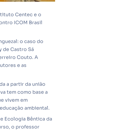
tituto Centec e o
ontro ICOM Brasil
nguezal: o caso do
y de Castro Sá
erreiro Couto. A
utores e as
 a partir da união
tiva tem como base a
ue vivem em
e educação ambiental.
e Ecologia Bêntica da
rso, o professor