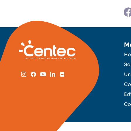
M
H
So
Un
Co
Ed
Co