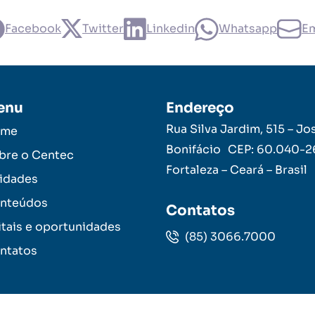
Facebook
Twitter
Linkedin
Whatsapp
Em
enu
Endereço
Rua Silva Jardim, 515 – Jo
ome
Bonifácio CEP: 60.040-
bre o Centec
Fortaleza – Ceará – Brasil
idades
nteúdos
Contatos
itais e oportunidades
(85) 3066.7000
ntatos