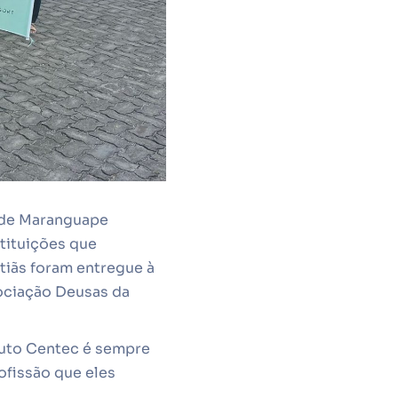
 de Maranguape
stituições que
tiãs foram entregue à
ociação Deusas da
tuto Centec é sempre
ofissão que eles