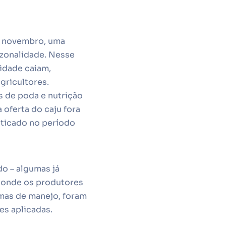
a novembro, uma
azonalidade. Nesse
idade caiam,
gricultores.
s de poda e nutrição
a oferta do caju fora
aticado no período
do – algumas já
s onde os produtores
rmas de manejo, foram
es aplicadas.