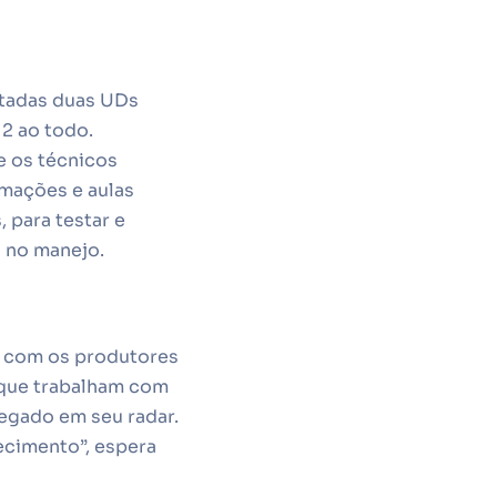
ntadas duas UDs
12 ao todo.
e os técnicos
rmações e aulas
 para testar e
s no manejo.
o com os produtores
 que trabalham com
regado em seu radar.
ecimento”, espera