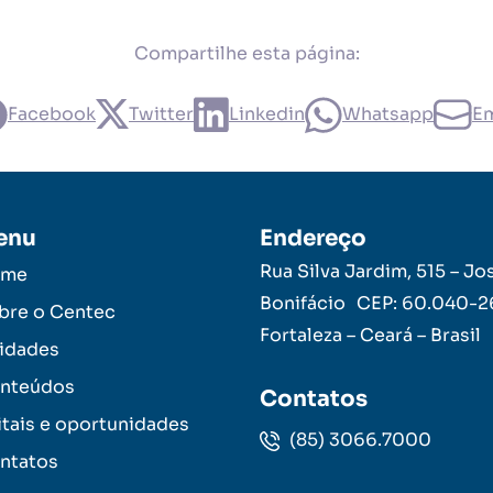
Compartilhe esta página:
Facebook
Twitter
Linkedin
Whatsapp
Em
enu
Endereço
Rua Silva Jardim, 515 – Jo
ome
Bonifácio CEP: 60.040-
bre o Centec
Fortaleza – Ceará – Brasil
idades
nteúdos
Contatos
itais e oportunidades
(85) 3066.7000
ntatos