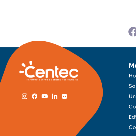
M
H
So
Un
Co
Ed
Co