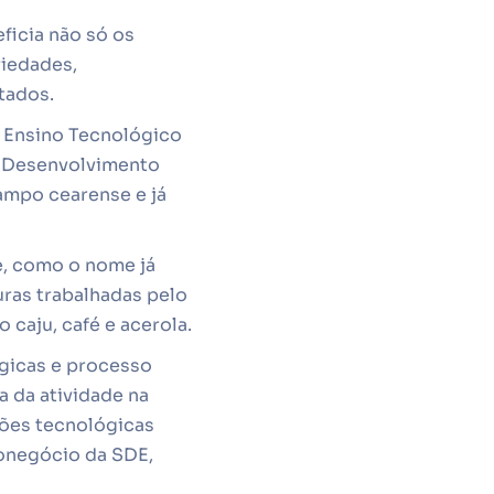
ficia não só os
riedades,
tados.
e Ensino Tecnológico
e Desenvolvimento
ampo cearense e já
e, como o nome já
turas trabalhadas pelo
 caju, café e acerola.
ógicas e processo
 da atividade na
ções tecnológicas
ronegócio da SDE,