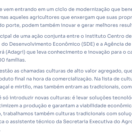
se vem entrando em um ciclo de modernização que bene
mas aqueles agricultores que enxergam que suas prop
o porte, podem também inovar e gerar melhores resul
ncipal de uma ação conjunta entre o Instituto Centro d
ia do Desenvolvimento Econômico (SDE) e a Agência d
á (Adagri) que leva conhecimento e inovação para o c
0 famílias.
estão as chamadas culturas de alto valor agregado, qu
oduto final na hora da comercialização. Na lista de cul
 açaí e mirtilo, mas também entram as tradicionais, como
 só introduzir novas culturas: é levar soluções tecnol
otimizem a produção e garantam a viabilidade econômica
o, trabalhamos também culturas tradicionais com solu
ca o assistente técnico da Secretaria Executiva do Ag
.