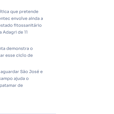
lítica que pretende
entec envolve ainda a
stado fitossanitário
a Adagri de 11
unta demonstra o
ar esse ciclo de
 aguardar São José e
 campo ajuda o
 patamar de