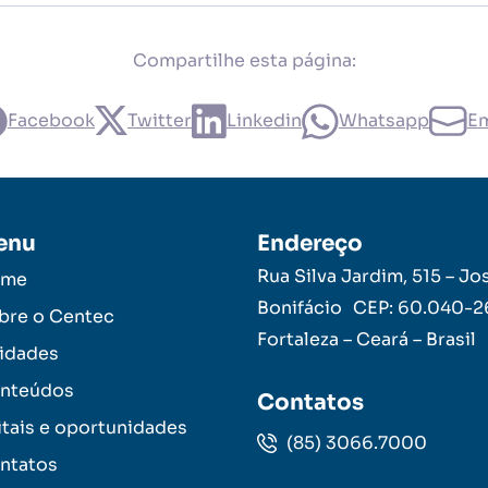
Compartilhe esta página:
Facebook
Twitter
Linkedin
Whatsapp
Em
enu
Endereço
Rua Silva Jardim, 515 – Jo
ome
Bonifácio CEP: 60.040-
bre o Centec
Fortaleza – Ceará – Brasil
idades
nteúdos
Contatos
itais e oportunidades
(85) 3066.7000
ntatos