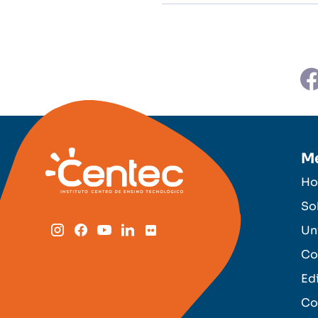
M
H
So
Un
Co
Ed
Co