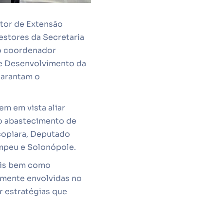
etor de Extensão
estores da Secretaria
 o coordenador
de Desenvolvimento da
garantam o
em em vista aliar
o abastecimento de
copiara, Deputado
ompeu e Solonópole.
tais bem como
tamente envolvidas no
r estratégias que