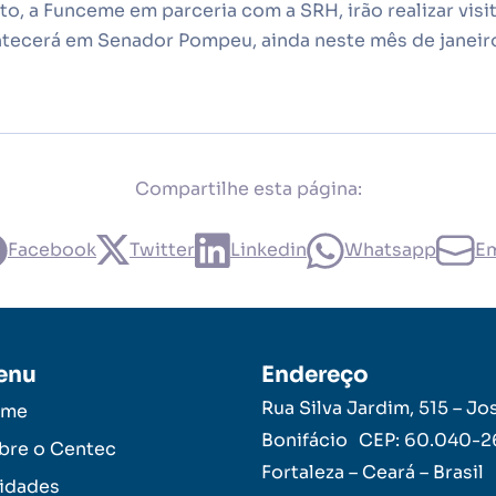
 a Funceme em parceria com a SRH, irão realizar visit
ntecerá em Senador Pompeu, ainda neste mês de janeir
Compartilhe esta página:
Facebook
Twitter
Linkedin
Whatsapp
Em
enu
Endereço
Rua Silva Jardim, 515 – Jo
ome
Bonifácio CEP: 60.040-
bre o Centec
Fortaleza – Ceará – Brasil
idades