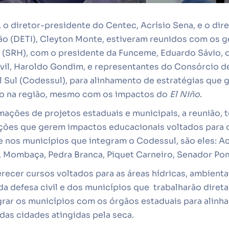
), o diretor-presidente do Centec, Acrísio Sena, e o dir
ão (DETI), Cleyton Monte, estiveram reunidos com os g
 (SRH), com o presidente da Funceme, Eduardo Sávio,
ivil, Haroldo Gondim, e representantes do Consórcio 
 Sul (Codessul), para alinhamento de estratégias que 
o na região, mesmo com os impactos do
El Niño
.
mações de projetos estaduais e municipais, a reunião, t
ções que gerem impactos educacionais voltados para 
 nos municípios que integram o Codessul, são eles: A
hã, Mombaça, Pedra Branca, Piquet Carneiro, Senador P
erecer cursos voltados para as áreas hídricas, ambien
 da defesa civil e dos municípios que trabalharão dire
grar os municípios com os órgãos estaduais para alinha
das cidades atingidas pela seca.