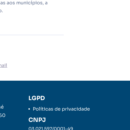
as aos municípios, a
o.
ail
LGPD
sé
Políticas de privacidade
260
CNPJ
03.021.597/0001-49