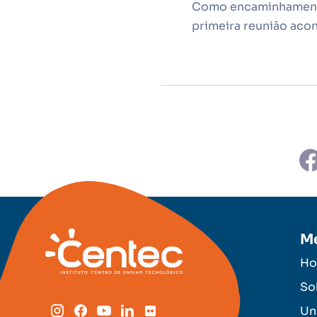
Como encaminhamento,
primeira reunião aco
M
H
So
Un