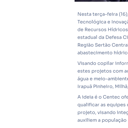
Nesta terça-feira (16
Tecnológica e Inovaç
de Recursos Hídricos
estadual da Defesa C
Região Sertão Central
abastecimento hídric
Visando copilar infor
estes projetos com a
água e meio-ambiente
Irapuã Pinheiro, Mil
A ideia é o Centec of
qualificar as equipes
projeto, visando inte
auxiliem a população 