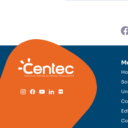
M
H
So
Un
Co
Ed
Co