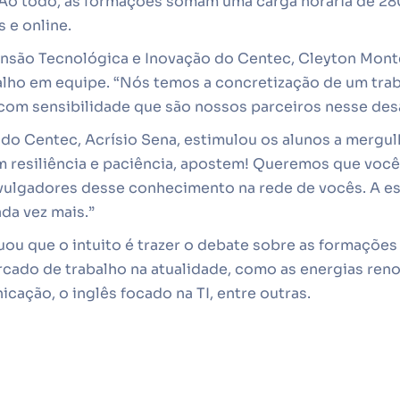
. Ao todo, as formações somam uma carga horária de 280
s e online.
ensão Tecnológica e Inovação do Centec, Cleyton Monte
alho em equipe. “Nós temos a concretização de um tra
 com sensibilidade que são nossos parceiros nesse des
 do Centec, Acrísio Sena, estimulou os alunos a merg
 resiliência e paciência, apostem! Queremos que você
vulgadores desse conhecimento na rede de vocês. A es
ada vez mais.”
ou que o intuito é trazer o debate sobre as formações
cado de trabalho na atualidade, como as energias reno
cação, o inglês focado na TI, entre outras.