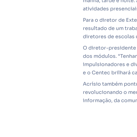
manhã, tarde e noite
atividades presenciai
Para o diretor de Ext
resultado de um trab
diretores de escolas
O diretor-presidente
dos módulos. “Tenham
impulsionadores e di
e o Centec brilhará c
Acrísio também pontu
revolucionando o mer
informação, da comuni