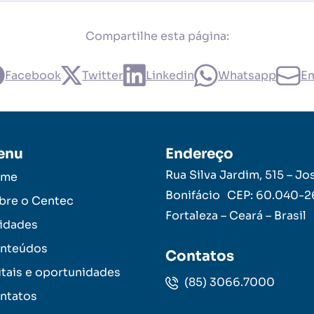
Compartilhe esta página:
Facebook
Twitter
Linkedin
Whatsapp
Em
enu
Endereço
Rua Silva Jardim, 515 – Jo
ome
Bonifácio CEP: 60.040-
bre o Centec
Fortaleza – Ceará – Brasil
idades
nteúdos
Contatos
itais e oportunidades
(85) 3066.7000
ntatos