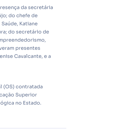
presença da secretária
újo; do chefe de
a Saúde, Katiane
ra; do secretário de
 Empreendedorismo,
iveram presentes
enise Cavalcante, e a
l (OS) contratada
ucação Superior
lógica no Estado.