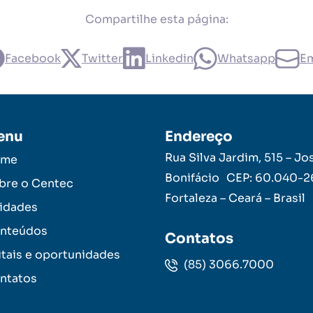
Compartilhe esta página:
Facebook
Twitter
Linkedin
Whatsapp
Em
enu
Endereço
Rua Silva Jardim, 515 – Jo
ome
Bonifácio CEP: 60.040-
bre o Centec
Fortaleza – Ceará – Brasil
idades
nteúdos
Contatos
itais e oportunidades
(85) 3066.7000
ntatos