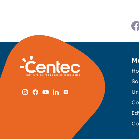
M
H
So
Un
Co
Ed
Co