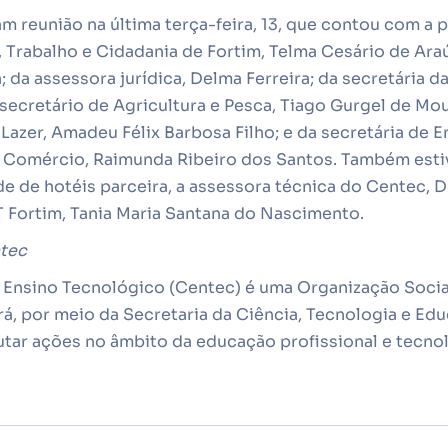
am reunião na última terça-feira, 13, que contou com a 
, Trabalho e Cidadania de Fortim, Telma Cesário de Ara
; da assessora jurídica, Delma Ferreira; da secretária d
ecretário de Agricultura e Pesca, Tiago Gurgel de Mou
 Lazer, Amadeu Félix Barbosa Filho; e da secretária de
e Comércio, Raimunda Ribeiro dos Santos. Também est
e de hotéis parceira, a assessora técnica do Centec, D
Fortim, Tania Maria Santana do Nascimento.
ntec
e Ensino Tecnológico (Centec) é uma Organização Socia
á, por meio da Secretaria da Ciência, Tecnologia e Ed
utar ações no âmbito da educação profissional e tecno