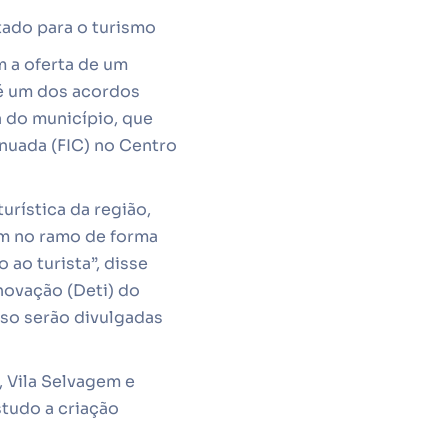
tado para o turismo
m a oferta de um
 é um dos acordos
a do município, que
inuada (FIC) no Centro
urística da região,
em no ramo de forma
ao turista”, disse
novação (Deti) do
sso serão divulgadas
 Vila Selvagem e
studo a criação