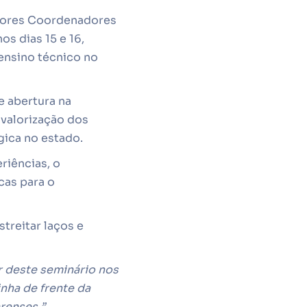
ssores Coordenadores
os dias 15 e 16,
ensino técnico no
e abertura na
 valorização dos
gica no estado.
riências, o
cas para o
treitar laços e
 deste seminário nos
nha de frente da
renses.”