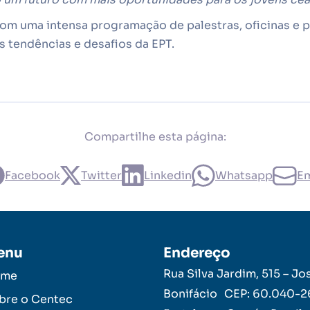
om uma intensa programação de palestras, oficinas e p
s tendências e desafios da EPT.
Compartilhe esta página:
Facebook
Twitter
Linkedin
Whatsapp
Em
enu
Endereço
Rua Silva Jardim, 515 – Jo
ome
Bonifácio CEP: 60.040-
bre o Centec