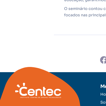
O seminário contou c
focados nas principai
M
H
So