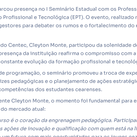
arcou presença no I Seminário Estadual com os Profe
Profissional e Tecnológica (EPT). O evento, realizado n
gestores para debater os rumos e o fortalecimento do 
 do Centec, Cleyton Monte, participou da solenidade d
 presença da instituição reafirma o compromisso com a
onstante evolução da formação profissional e tecnoló
 de programação, o seminário promoveu a troca de expe
rizes pedagógicas e o planejamento de ações estratégi
competências dos estudantes cearenses.
ente Cleyton Monte, o momento foi fundamental para es
do mercado atual:
rso é o coração da engrenagem pedagógica. Participar
s ações de inovação e qualificação com quem está na li
 um futuro com mais oportunidades para os jovens cea