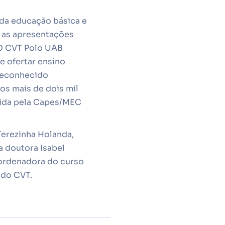
 da educação básica e
m as apresentações
 O CVT Polo UAB
e ofertar ensino
 Reconhecido
os mais de dois mil
dida pela Capes/MEC
Terezinha Holanda,
a doutora Isabel
oordenadora do curso
 do CVT.