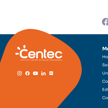
M
H
So
Un
Co
Ed
Co