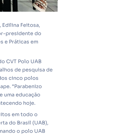
Edilina Feitosa,
or-presidente do
s e Práticas em
 do CVT Polo UAB
balhos de pesquisa de
dos cinco polos
ape. “Parabenizo
 de uma educação
ntecendo hoje.
uitos em todo o
ta do Brasil (UAB),
ornando o polo UAB