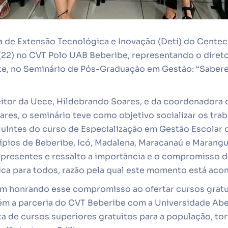
a de Extensão Tecnológica e Inovação (Deti) do Centec, 
(22) no CVT Polo UAB Beberibe, representando o diret
e, no Seminário de Pós-Graduação em Gestão: “Sabere
itor da Uece, Hildebrando Soares, e da coordenadora
vares, o seminário teve como objetivo socializar os tra
uintes do curso de Especialização em Gestão Escolar 
ios de Beberibe, Icó, Madalena, Maracanaú e Marangu
 presentes e ressalto a importância e o compromisso
ica para todos, razão pela qual este momento está aco
em honrando esse compromisso ao ofertar cursos grat
m a parceria do CVT Beberibe com a Universidade Aber
rta de cursos superiores gratuitos para a população, t