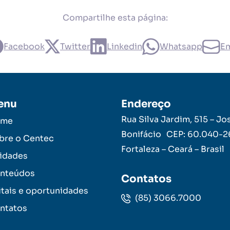
Compartilhe esta página:
Facebook
Twitter
Linkedin
Whatsapp
Em
enu
Endereço
Rua Silva Jardim, 515 – Jo
ome
Bonifácio CEP: 60.040-
bre o Centec
Fortaleza – Ceará – Brasil
idades
nteúdos
Contatos
itais e oportunidades
(85) 3066.7000
ntatos