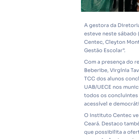
A gestora da Diretori
esteve neste sábado 
Centec, Cleyton Mont
Gestão Escolar”.
Com a presença do re
Beberibe, Virgínia Ta
TCC dos alunos concl
UAB/UECE nos municíp
todos os concluintes
acessível e democrát
O Instituto Centec v
Ceará. Destaco també
que possibilita a ofe