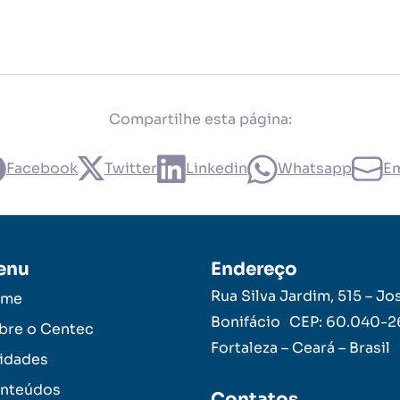
Compartilhe esta página:
Facebook
Twitter
Linkedin
Whatsapp
Em
enu
Endereço
Rua Silva Jardim, 515 – Jo
ome
Bonifácio CEP: 60.040-
bre o Centec
Fortaleza – Ceará – Brasil
idades
nteúdos
Contatos