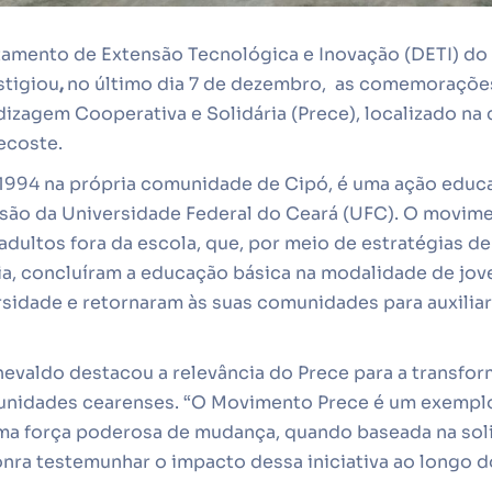
amento de Extensão Tecnológica e Inovação (DETI) do 
stigiou
,
no último dia 7 de dezembro, as comemoraçõe
zagem Cooperativa e Solidária (Prece), localizado na
ecoste.
1994 na própria comunidade de Cipó, é uma ação educa
nsão da Universidade Federal do Ceará (UFC). O movim
e adultos fora da escola, que, por meio de estratégias 
ia, concluíram a educação básica na modalidade de jove
sidade e retornaram às suas comunidades para auxiliar
evaldo destacou a relevância do Prece para a transfor
unidades cearenses. “O Movimento Prece é um exemplo
a força poderosa de mudança, quando baseada na soli
ra testemunhar o impacto dessa iniciativa ao longo do