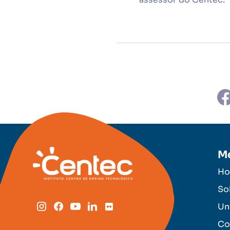
M
H
So
Un
Co