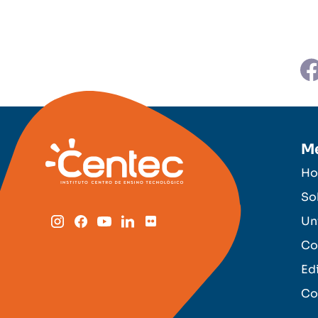
M
H
So
Un
Co
Ed
Co