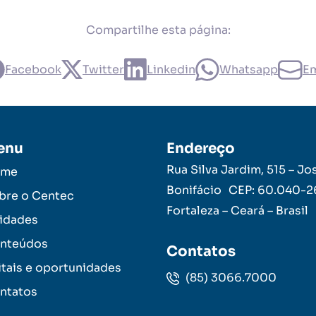
Compartilhe esta página:
Facebook
Twitter
Linkedin
Whatsapp
Em
enu
Endereço
Rua Silva Jardim, 515 – Jo
ome
Bonifácio CEP: 60.040-
bre o Centec
Fortaleza – Ceará – Brasil
idades
nteúdos
Contatos
itais e oportunidades
(85) 3066.7000
ntatos