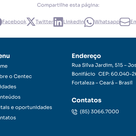
Compartilhe esta página:
Facebook
Twitter
Linkedin
Whatsapp
Em
enu
Endereço
Rua Silva Jardim, 515 – Jo
ome
Bonifácio CEP: 60.040-
bre o Centec
Fortaleza – Ceará – Brasil
idades
nteúdos
Contatos
itais e oportunidades
(85) 3066.7000
ntatos