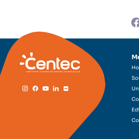
M
H
So
Un
Co
Ed
Co