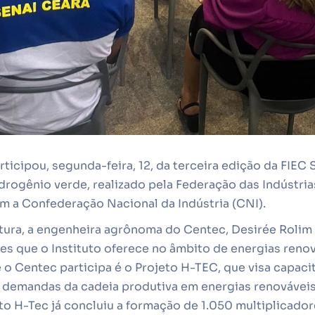
rticipou, segunda-feira, 12, da terceira edição da FIEC
drogênio verde, realizado pela Federação das Indústri
om a Confederação Nacional da Indústria (CNI).
tura, a engenheira agrônoma do Centec, Desirée Rolim 
es que o Instituto oferece no âmbito de energias reno
e o Centec participa é o Projeto H-TEC, que visa capaci
 demandas da cadeia produtiva em energias renováveis
eto H-Tec já concluiu a formação de 1.050 multiplicado